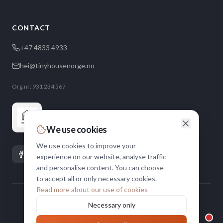
CONTACT
+47 4833 4933
hei@tinyhousenorge.no
Org.nr: 931 234 567
We use cookies
We use cookies to improve your
experience on our website, analyse traffic
and personalise content. You can choose
to accept all or only necessary cookies.
Read more about our use of cookies
©
2026
Tiny House Norge.
All rights reserved.
Necessary only
Norwegian supplier of TEK17-certified micro homes since 2017
Privacy
Cookies