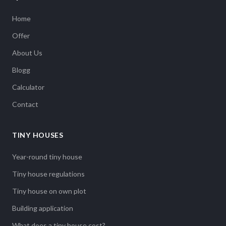
Home
Offer
About Us
Blogg
Calculator
Contact
TINY HOUSES
Year-round tiny house
Tiny house regulations
Tiny house on own plot
Building application
What does a tiny house cost?