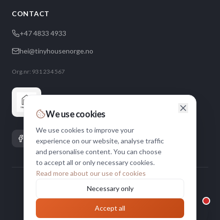
CONTACT
+47 4833 4933
hei@tinyhousenorge.no
Org.nr: 931 234 567
We use cookies
We use cookies to improve your
experience on our website, analyse traffic
and personalise content. You can choose
to accept all or only necessary cookies.
Read more about our use of cookies
©
2026
Tiny House Norge.
All rights reserved.
Necessary only
Norwegian supplier of TEK17-certified micro homes since 2017
Privacy
Cookies
Accept all